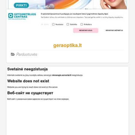
geraoptika.lt
Parduotuvės