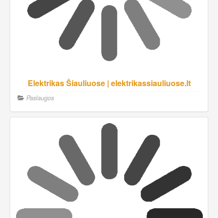
Elektrikas Šiauliuose | elektrikassiauliuose.lt
Paslaugos