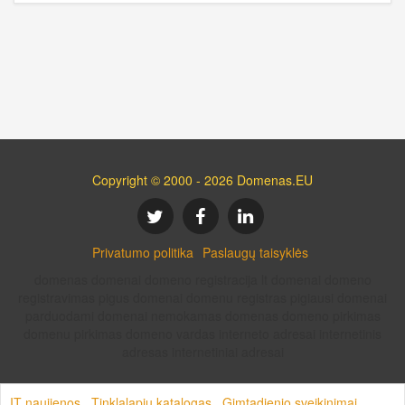
Copyright © 2000 - 2026 Domenas.EU
Privatumo politika
Paslaugų taisyklės
domenas domenai domeno registracija lt domenai domeno
registravimas pigus domenai domenu registras pigiausi domenai
parduodami domenai nemokamas domenas domeno pirkimas
domenu pirkimas domeno vardas interneto adresai internetinis
adresas internetiniai adresai
IT naujienos
Tinklalapių katalogas
Gimtadienio sveikinimai