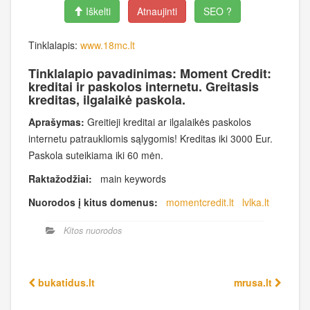
Iškelti
Atnaujinti
SEO ?
Tinklalapis:
www.18mc.lt
Tinklalapio pavadinimas: Moment Credit:
kreditai ir paskolos internetu. Greitasis
kreditas, ilgalaikė paskola.
Aprašymas:
Greitieji kreditai ar ilgalaikės paskolos
internetu patraukliomis sąlygomis! Kreditas iki 3000 Eur.
Paskola suteikiama iki 60 mėn.
Raktažodžiai:
main keywords
Nuorodos į kitus domenus:
momentcredit.lt
lvlka.lt
Kitos nuorodos
bukatidus.lt
mrusa.lt