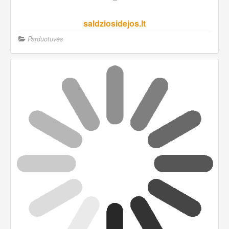
saldziosidejos.lt
Parduotuvės