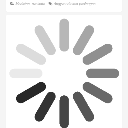
Medicina, sveikata
Apgyvendinimo paslaugos