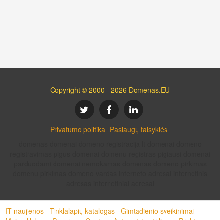
Copyright © 2000 - 2026 Domenas.EU
Privatumo politika
Paslaugų taisyklės
domenas domenai domeno registracija lt domenai domeno
registravimas pigus domenai domenu registras pigiausi domenai
parduodami domenai nemokamas domenas domeno pirkimas
domenu pirkimas domeno vardas interneto adresai internetinis
adresas internetiniai adresai
IT naujienos
Tinklalapių katalogas
Gimtadienio sveikinimai