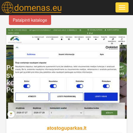
Toggl
navig
Patalpinti kataloge
atostoguparkas.lt