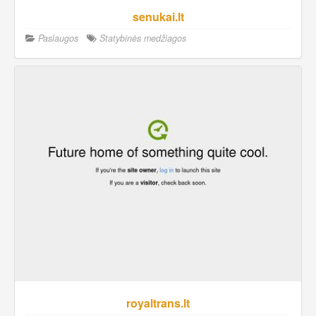
senukai.lt
Paslaugos
Statybinės medžiagos
royaltrans.lt