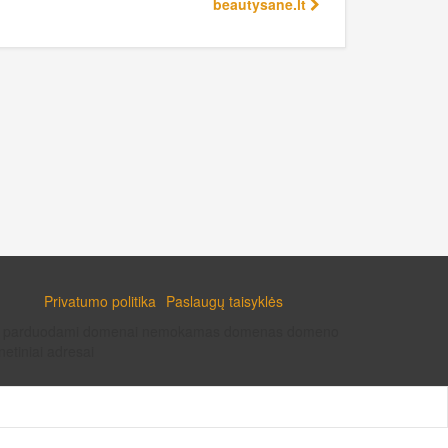
beautysane.lt
Privatumo politika
Paslaugų taisyklės
enai parduodami domenai nemokamas domenas domeno
etiniai adresai