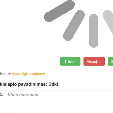
Iškelti
Atnaujinti
S
lalapis:
www.allglassindustry.lt
klalapio pavadinimas: Stikl
Kitos nuorodos