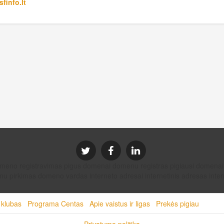
sfinfo.lt
domeno registravimas pigus domenai domenu registras pigiausi dom
u pirkimas domeno vardas interneto adresai internetinis adresas intern
 klubas
Programa Centas
Apie vaistus ir ligas
Prekės pigiau
Privatumo politika