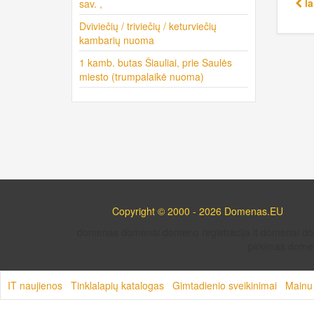
la
sav. ,
Dviviečių / triviečių / keturviečių
kambarių nuoma
1 kamb. butas Šiauliai, prie Saulės
miesto (trumpalaikė nuoma)
Copyright © 2000 - 2026 Domenas.EU
domenas domenai domeno registracija lt domenai 
pirkimas domen
IT naujienos
Tinklalapių katalogas
Gimtadienio sveikinimai
Mainu