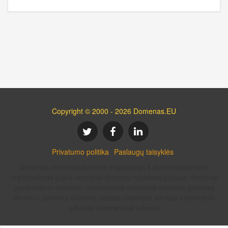
Copyright © 2000 - 2026 Domenas.EU
Privatumo politika
Paslaugų taisyklės
domenas domenai domeno registracija lt domenai domeno
registravimas pigus domenai domenu registras pigiausi domenai
parduodami domenai nemokamas domenas domeno pirkimas
domenu pirkimas domeno vardas interneto adresai internetinis
adresas internetiniai adresai