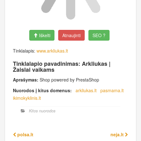
Iškelti
Atnaujinti
SEO ?
Tinklalapis:
www.arkliukas.lt
Tinklalapio pavadinimas: Arkliukas |
Žaislai vaikams
Aprašymas:
Shop powered by PrestaShop
Nuorodos į kitus domenus:
arkliukas.lt
pasmama.lt
ikimokyklinis.lt
Kitos nuorodos
polsa.lt
neja.lt