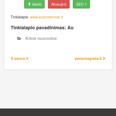
Iškelti
Atnaujinti
SEO ?
Tinklalapis:
www.ausrosterese.lt
Tinklalapio pavadinimas: Au
Kitos nuorodos
sanco.lt
personagrata.lt