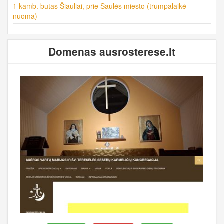
1 kamb. butas Šiauliai, prie Saulės miesto (trumpalaikė
nuoma)
Domenas ausrosterese.lt