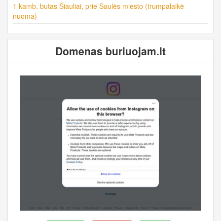
1 kamb. butas Šiauliai, prie Saulės miesto (trumpalaikė
nuoma)
Domenas buriuojam.lt