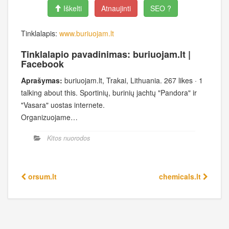
Iškelti
Atnaujinti
SEO ?
Tinklalapis:
www.buriuojam.lt
Tinklalapio pavadinimas: buriuojam.lt |
Facebook
Aprašymas:
buriuojam.lt, Trakai, Lithuania. 267 likes · 1
talking about this. Sportinių, burinių jachtų "Pandora" ir
"Vasara" uostas internete.
Organizuojame…
Kitos nuorodos
orsum.lt
chemicals.lt