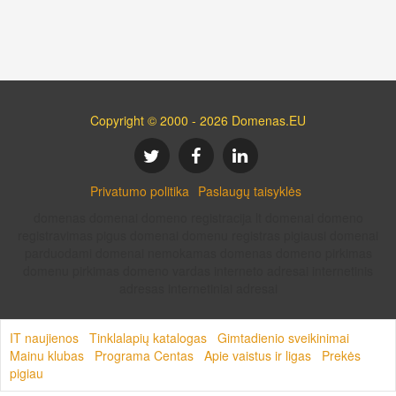
Copyright © 2000 - 2026 Domenas.EU
Privatumo politika
Paslaugų taisyklės
domenas domenai domeno registracija lt domenai domeno
registravimas pigus domenai domenu registras pigiausi domenai
parduodami domenai nemokamas domenas domeno pirkimas
domenu pirkimas domeno vardas interneto adresai internetinis
adresas internetiniai adresai
IT naujienos
Tinklalapių katalogas
Gimtadienio sveikinimai
Mainu klubas
Programa Centas
Apie vaistus ir ligas
Prekės
pigiau