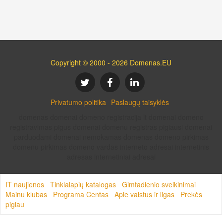
Copyright © 2000 - 2026 Domenas.EU
Privatumo politika
Paslaugų taisyklės
domenas domenai domeno registracija lt domenai domeno
registravimas pigus domenai domenu registras pigiausi domenai
parduodami domenai nemokamas domenas domeno pirkimas
domenu pirkimas domeno vardas interneto adresai internetinis
adresas internetiniai adresai
IT naujienos
Tinklalapių katalogas
Gimtadienio sveikinimai
Mainu klubas
Programa Centas
Apie vaistus ir ligas
Prekės
pigiau