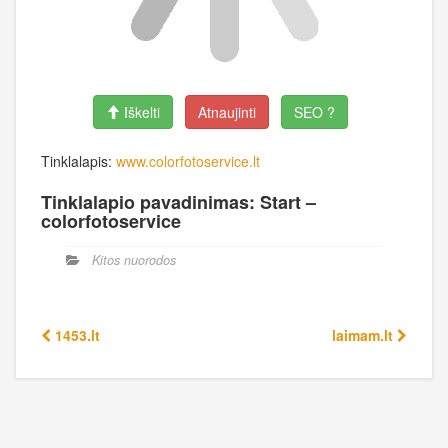
Iškelti
Atnaujinti
SEO ?
Tinklalapis:
www.colorfotoservice.lt
Tinklalapio pavadinimas: Start –
colorfotoservice
Kitos nuorodos
1453.lt
laimam.lt