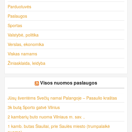
Parduotuvės
Paslaugos
Sportas
Valstybė, politika
Verslas, ekonomika
Viskas namams
Žiniasklaida, leidyba
Visos nuomos paslaugos
Jūsų šventėms Svečių namai Palangoje – Pasaulio kraštas
3k butą Sporto gatvė Vilnius
2 kambarių buto nuoma Vilniaus m. sav. ,
1 kamb. butas Šiauliai, prie Saulės miesto (trumpalaikė
nuoma)