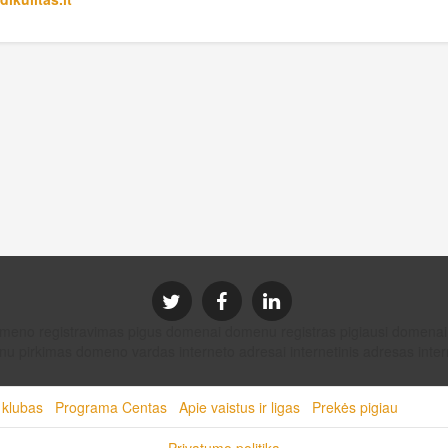
domeno registravimas pigus domenai domenu registras pigiausi dom
u pirkimas domeno vardas interneto adresai internetinis adresas intern
 klubas
Programa Centas
Apie vaistus ir ligas
Prekės pigiau
Privatumo politika