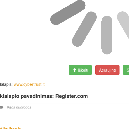
Iškelti
Atnaujinti
S
lalapis:
www.cybertrust.lt
klalapio pavadinimas: Register.com
Kitos nuorodos
dikulitas.lt