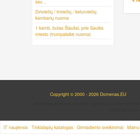
sav. ,
Dviviečių / triviečių / keturviečių
kambarių nuoma
1 kamb. butas Šiauliai, prie Saulės
miesto (trumpalaikė nuoma)
Copyright © 2000 - 2026 Domenas.EU
domenas domenai domeno registracija lt domenai 
pirkimas domen
IT naujienos
Tinklalapių katalogas
Gimtadienio sveikinimai
Mainu