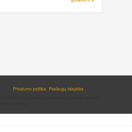
Privatumo politika
Paslaugų taisyklės
enai parduodami domenai nemokamas domenas domeno
etiniai adresai