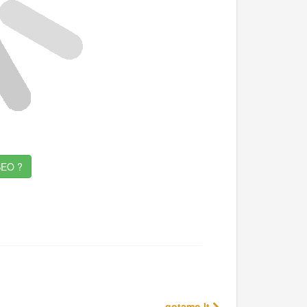
EO ?
gotamo.lt