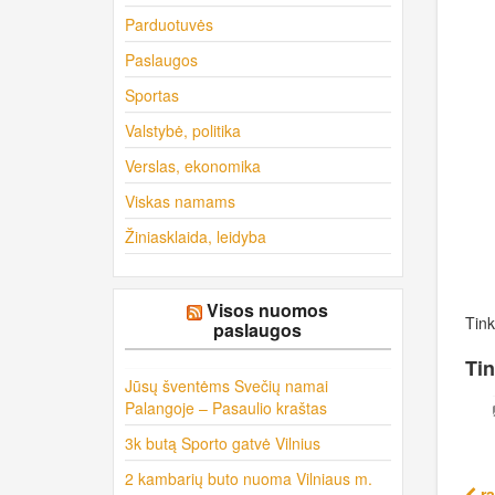
Parduotuvės
Paslaugos
Sportas
Valstybė, politika
Verslas, ekonomika
Viskas namams
Žiniasklaida, leidyba
Visos nuomos
Tink
paslaugos
Tin
Jūsų šventėms Svečių namai
Palangoje – Pasaulio kraštas
3k butą Sporto gatvė Vilnius
2 kambarių buto nuoma Vilniaus m.
ra