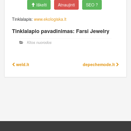
Iškelti
Atnaujinti
SEO ?
Tinklalapis:
www.ekologiska.lt
Tinklalapio pavadinimas: Farsi Jewelry
Kitos nuorodos
weld.lt
depechemode.lt