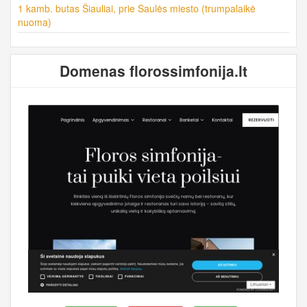
1 kamb. butas Šiauliai, prie Saulės miesto (trumpalaikė
nuoma)
Domenas florossimfonija.lt