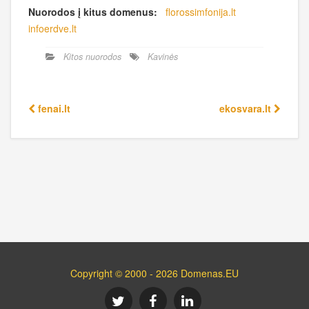
Nuorodos į kitus domenus:
florossimfonija.lt
infoerdve.lt
Kitos nuorodos
Kavinės
fenai.lt
ekosvara.lt
Copyright © 2000 - 2026 Domenas.EU