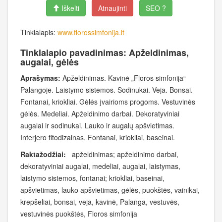
Iškelti
Atnaujinti
SEO ?
Tinklalapis:
www.florossimfonija.lt
Tinklalapio pavadinimas: Apželdinimas,
augalai, gėlės
Aprašymas:
Apželdinimas. Kavinė „Floros simfonija“
Palangoje. Laistymo sistemos. Sodinukai. Veja. Bonsai.
Fontanai, kriokliai. Gėlės įvairioms progoms. Vestuvinės
gėlės. Medeliai. Apželdinimo darbai. Dekoratyviniai
augalai ir sodinukai. Lauko ir augalų apšvietimas.
Interjero fitodizainas. Fontanai, kriokliai, baseinai.
Raktažodžiai:
apželdinimas; apželdinimo darbai,
dekoratyviniai augalai, medeliai, augalai, laistymas,
laistymo sistemos, fontanai; kriokliai, baseinai,
apšvietimas, lauko apšvietimas, gėlės, puokštės, vainikai,
krepšeliai, bonsai, veja, kavinė, Palanga, vestuvės,
vestuvinės puokštės, Floros simfonija