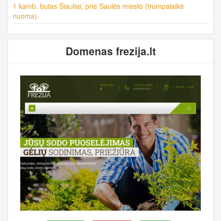
1 kamb. butas Šiauliai, prie Saulės miesto (trumpalaikė
nuoma)
Domenas frezija.lt