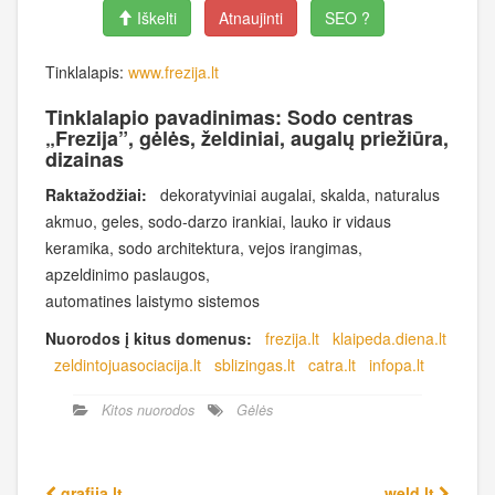
Iškelti
Atnaujinti
SEO ?
Tinklalapis:
www.frezija.lt
Tinklalapio pavadinimas: Sodo centras
„Frezija”, gėlės, želdiniai, augalų priežiūra,
dizainas
Raktažodžiai:
dekoratyviniai augalai, skalda, naturalus
akmuo, geles, sodo-darzo irankiai, lauko ir vidaus
keramika, sodo architektura, vejos irangimas,
apzeldinimo paslaugos,
automatines laistymo sistemos
Nuorodos į kitus domenus:
frezija.lt
klaipeda.diena.lt
zeldintojuasociacija.lt
sblizingas.lt
catra.lt
infopa.lt
Kitos nuorodos
Gėlės
grafija.lt
weld.lt