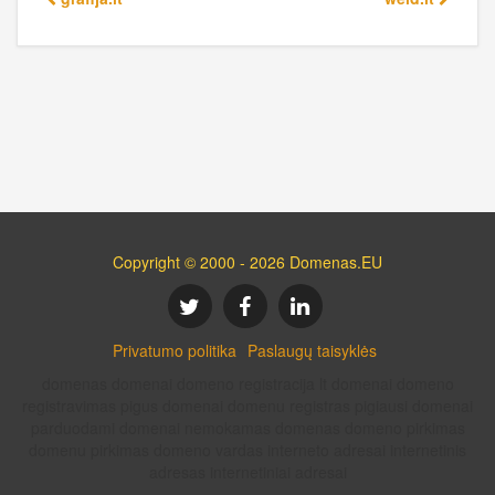
Copyright © 2000 - 2026 Domenas.EU
Privatumo politika
Paslaugų taisyklės
domenas domenai domeno registracija lt domenai domeno
registravimas pigus domenai domenu registras pigiausi domenai
parduodami domenai nemokamas domenas domeno pirkimas
domenu pirkimas domeno vardas interneto adresai internetinis
adresas internetiniai adresai