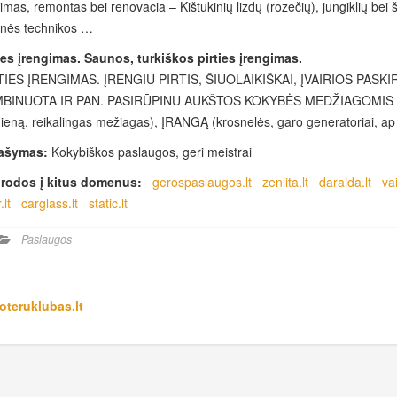
imas, remontas bei renovacia – Kištukinių lizdų (rozečių), jungiklių bei
inės technikos …
ies įrengimas. Saunos, turkiškos pirties įrengimas.
TIES ĮRENGIMAS. ĮRENGIU PIRTIS, ŠIUOLAIKIŠKAI, ĮVAIRIOS PASK
BINUOTA IR PAN. PASIRŪPINU AUKŠTOS KOKYBĖS MEDŽIAGOMIS (sukom
eną, reikalingas mežiagas), ĮRANGĄ (krosnelės, garo generatoriai, a
ašymas:
Kokybiškos paslaugos, geri meistrai
rodos į kitus domenus:
gerospaslaugos.lt
zenlita.lt
daraida.lt
vai
.lt
carglass.lt
static.lt
Paslaugos
teruklubas.lt