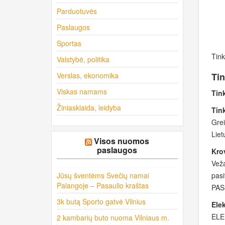
Parduotuvės
Paslaugos
Sportas
Tink
Valstybė, politika
Verslas, ekonomika
Tin
Viskas namams
Tin
Žiniasklaida, leidyba
Tin
Grei
Liet
Visos nuomos
paslaugos
Kro
Veža
Jūsų šventėms Svečių namai
pas
Palangoje – Pasaulio kraštas
PASL
3k butą Sporto gatvė Vilnius
Ele
ELEK
2 kambarių buto nuoma Vilniaus m.