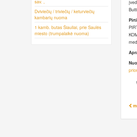
sav. ,
įved
Buit
Dviviečių / triviečių / keturviečių
kambarių nuoma
Pirt
1 kamb. butas Šiauliai, prie Saulės
PIR
miesto (trumpalaikė nuoma)
KOM
medi
Apr
Nuo
prior
mo