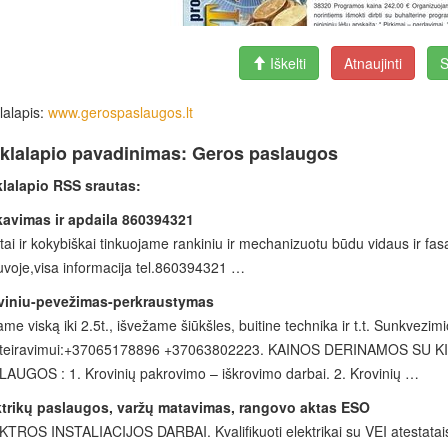
Iškelti
Atnaujinti
S
lalapis:
www.gerospaslaugos.lt
klalapio pavadinimas: Geros paslaugos
klalapio RSS srautas:
kavimas ir apdaila 860394321
tai ir kokybiškai tinkuojame rankiniu ir mechanizuotu būdu vidaus ir fas
uvoje,visa informacija tel.860394321 …
viniu-pevežimas-perkraustymas
me viską iki 2.5t., išvežame šiūkšles, buitine technika ir t.t. Sunkvezi
iteiravimui:+37065178896 +37063802223. KAINOS DERINAMOS SU K
AUGOS : 1. Krovinių pakrovimo – iškrovimo darbai. 2. Krovinių …
ktrikų paslaugos, varžų matavimas, rangovo aktas ESO
TROS INSTALIACIJOS DARBAI. Kvalifikuoti elektrikai su VEI atestatais at