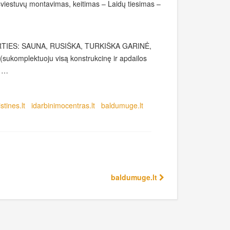
 šviestuvų montavimas, keitimas – Laidų tiesimas –
IRTIES: SAUNA, RUSIŠKA, TURKIŠKA GARINĖ,
plektuoju visą konstrukcinę ir apdailos
p …
stines.lt
idarbinimocentras.lt
baldumuge.lt
baldumuge.lt