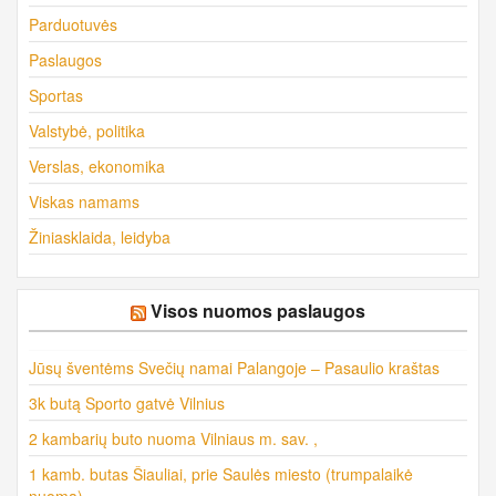
Parduotuvės
Paslaugos
Sportas
Valstybė, politika
Verslas, ekonomika
Viskas namams
Žiniasklaida, leidyba
Visos nuomos paslaugos
Jūsų šventėms Svečių namai Palangoje – Pasaulio kraštas
3k butą Sporto gatvė Vilnius
2 kambarių buto nuoma Vilniaus m. sav. ,
1 kamb. butas Šiauliai, prie Saulės miesto (trumpalaikė
nuoma)