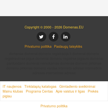
Copyright © 2000 - 2026 Domenas.EU
Privatumo politika
Paslaugų taisyklės
domenas domenai domeno registracija lt domenai domeno
registravimas pigus domenai domenu registras pigiausi domenai
parduodami domenai nemokamas domenas domeno pirkimas
domenu pirkimas domeno vardas interneto adresai internetinis
adresas internetiniai adresai
IT naujienos
Tinklalapių katalogas
Gimtadienio sveikinimai
Mainu klubas
Programa Centas
Apie vaistus ir ligas
Prekės
pigiau
Privatumo politika