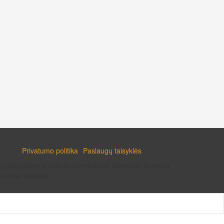
Privatumo politika
Paslaugų taisyklės
enai parduodami domenai nemokamas domenas domeno
etiniai adresai