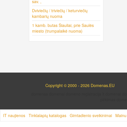
sav. ,
Dviviečių / triviečių / keturviečių
kambarių nuoma
1 kamb. butas Šiauliai, prie Saulės
miesto (trumpalaikė nuoma)
Copyright © 2000 - 2026 Domenas.EU
domenas domenai domeno registracija lt domenai 
pirkimas domen
IT naujienos
Tinklalapių katalogas
Gimtadienio sveikinimai
Mainu