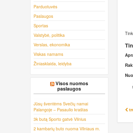
Parduotuvės
Paslaugos
Sportas
Tink
Valstybė, politika
Verslas, ekonomika
Tin
Viskas namams
Apr
Žiniasklaida, leidyba
Rak
Nuo
Visos nuomos
paslaugos
Jūsų šventėms Svečių namai
Palangoje – Pasaulio kraštas
tr
3k butą Sporto gatvė Vilnius
2 kambarių buto nuoma Vilniaus m.