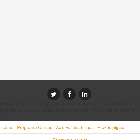
domeno registravimas pigus domenai domenu registras pigiausi dom
u pirkimas domeno vardas interneto adresai internetinis adresas intern
 klubas
Programa Centas
Apie vaistus ir ligas
Prekės pigiau
Privatumo politika