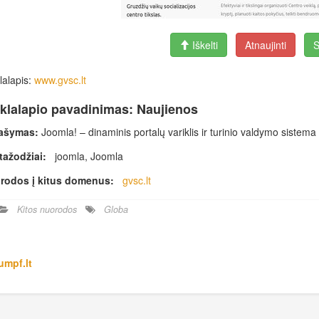
Iškelti
Atnaujinti
S
lalapis:
www.gvsc.lt
klalapio pavadinimas: Naujienos
ašymas:
Joomla! – dinaminis portalų variklis ir turinio valdymo sistema
tažodžiai:
joomla, Joomla
rodos į kitus domenus:
gvsc.lt
Kitos nuorodos
Globa
umpf.lt