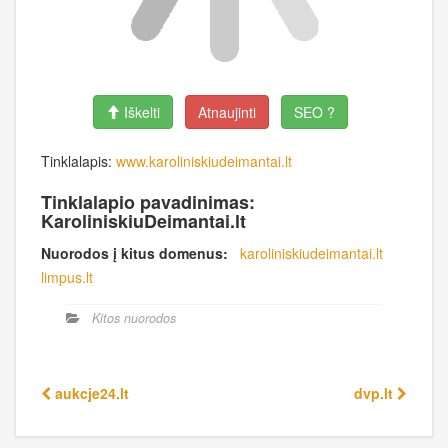
Iškelti
Atnaujinti
SEO ?
Tinklalapis:
www.karoliniskiudeimantai.lt
Tinklalapio pavadinimas:
KaroliniskiuDeimantai.lt
Nuorodos į kitus domenus:
karoliniskiudeimantai.lt
limpus.lt
Kitos nuorodos
aukcje24.lt
dvp.lt