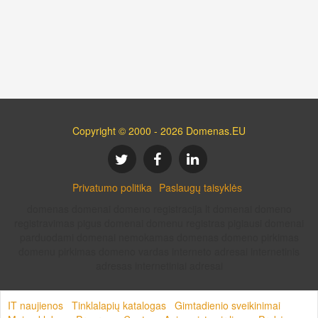
Copyright © 2000 - 2026 Domenas.EU
Privatumo politika
Paslaugų taisyklės
domenas domenai domeno registracija lt domenai domeno
registravimas pigus domenai domenu registras pigiausi domenai
parduodami domenai nemokamas domenas domeno pirkimas
domenu pirkimas domeno vardas interneto adresai internetinis
adresas internetiniai adresai
IT naujienos
Tinklalapių katalogas
Gimtadienio sveikinimai