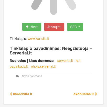
Iškelti
Atnaujinti
SEO ?
Tinklalapis:
www.kartelis.lt
Tinklalapio pavadinimas: Neegzistuoja –
Serveriai.lt
Nuorodos į kitus domenus:
serveriai.lt
iv.lt
pagalba.iv.lt
whois.serveriai.lt
Kitos nuorodos
modelvita.lt
ekobustas.lt