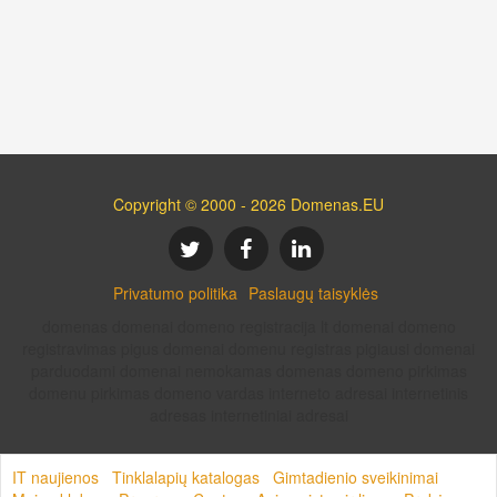
Copyright © 2000 - 2026 Domenas.EU
Privatumo politika
Paslaugų taisyklės
domenas domenai domeno registracija lt domenai domeno
registravimas pigus domenai domenu registras pigiausi domenai
parduodami domenai nemokamas domenas domeno pirkimas
domenu pirkimas domeno vardas interneto adresai internetinis
adresas internetiniai adresai
IT naujienos
Tinklalapių katalogas
Gimtadienio sveikinimai