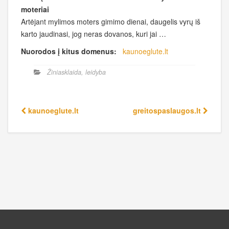
moteriai
Artėjant mylimos moters gimimo dienai, daugelis vyrų iš
karto jaudinasi, jog neras dovanos, kuri jai …
Nuorodos į kitus domenus:
kaunoeglute.lt
Žiniasklaida, leidyba
kaunoeglute.lt
greitospaslaugos.lt