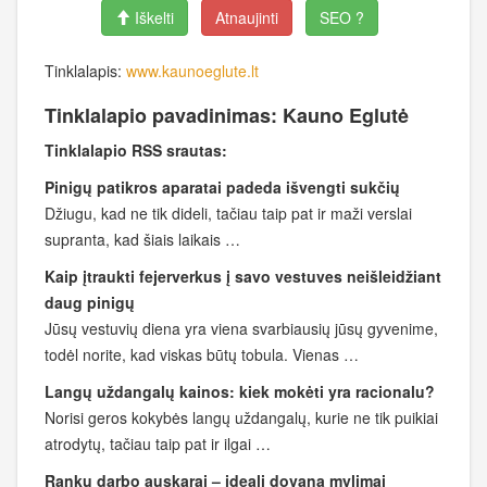
Iškelti
Atnaujinti
SEO ?
Tinklalapis:
www.kaunoeglute.lt
Tinklalapio pavadinimas: Kauno Eglutė
Tinklalapio RSS srautas:
Pinigų patikros aparatai padeda išvengti sukčių
Džiugu, kad ne tik dideli, tačiau taip pat ir maži verslai
supranta, kad šiais laikais …
Kaip įtraukti fejerverkus į savo vestuves neišleidžiant
daug pinigų
Jūsų vestuvių diena yra viena svarbiausių jūsų gyvenime,
todėl norite, kad viskas būtų tobula. Vienas …
Langų uždangalų kainos: kiek mokėti yra racionalu?
Norisi geros kokybės langų uždangalų, kurie ne tik puikiai
atrodytų, tačiau taip pat ir ilgai …
Rankų darbo auskarai – ideali dovana mylimai