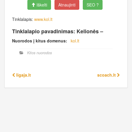
Iškelti
Atnaujinti
SEO ?
Tinklalapis:
www.kol.lt
Tinklalapio pavadinimas: Kelionės –
Nuorodos į kitus domenus:
kol.lt
Kitos nuorodos
ligaja.lt
scoach.lt