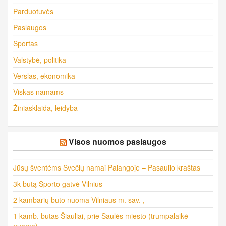
Parduotuvės
Paslaugos
Sportas
Valstybė, politika
Verslas, ekonomika
Viskas namams
Žiniasklaida, leidyba
Visos nuomos paslaugos
Jūsų šventėms Svečių namai Palangoje – Pasaulio kraštas
3k butą Sporto gatvė Vilnius
2 kambarių buto nuoma Vilniaus m. sav. ,
1 kamb. butas Šiauliai, prie Saulės miesto (trumpalaikė
nuoma)