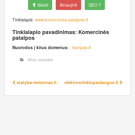
Iškelti
Atnaujinti
SEO ?
Tinklalapis:
www.komercines-patalpos.lt
Tinklalapio pavadinimas: Komercinės
patalpos
Nuorodos į kitus domenus:
kampas.lt
Kitos nuorodos
statyba-remontas.lt
elektrostinklopaslaugos.lt