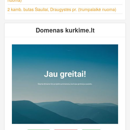
2 kamb. butas Šiauliai, Draugystės pr. (trumpalaikė nuoma)
Domenas kurkime.lt