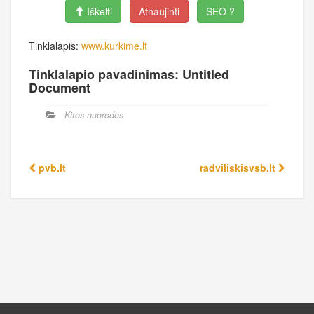
Iškelti
Atnaujinti
SEO ?
Tinklalapis:
www.kurkime.lt
Tinklalapio pavadinimas: Untitled
Document
Kitos nuorodos
pvb.lt
radviliskisvsb.lt