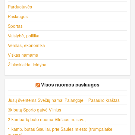
Parduotuvės
Paslaugos
Sportas
Valstybė, politika
Verslas, ekonomika
Viskas namams
Žiniasklaida, leidyba
Visos nuomos paslaugos
Jūsų šventėms Svečių namai Palangoje – Pasaulio kraštas
3k butą Sporto gatvė Vilnius
2 kambarių buto nuoma Vilniaus m. sav. ,
1 kamb. butas Šiauliai, prie Saulės miesto (trumpalaikė
nuoma)