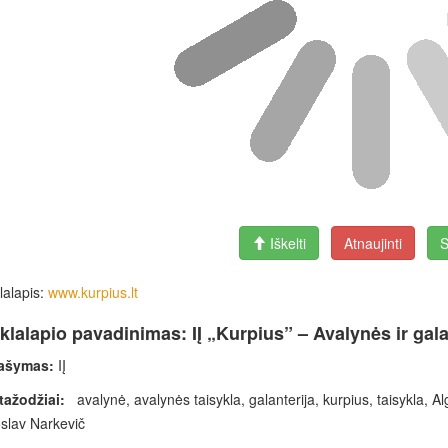
Iškelti
Atnaujinti
S
lalapis:
www.kurpius.lt
klalapio pavadinimas: IĮ „Kurpius” – Avalynės ir gal
ašymas:
IĮ
tažodžiai:
avalynė, avalynės taisykla, galanterija, kurpius, taisykla, Alg
slav Narkevič