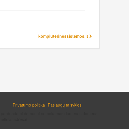
kompiuterinessistemos.lt
Privatumo politika
Paslaugų taisyklės
enai parduodami domenai nemokamas domenas domeno
etiniai adresai