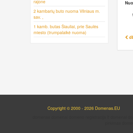
rajone
Nuo
2 kambarių buto nuoma Vilniaus m.
sav. ,
1 kamb. butas Šiauliai, prie Saulės
miesto (trumpalaikė nuoma)
db
Copyright © 2000 - 2026 Domenas.EU
domenas domenai domeno registracija lt domenai 
pirkimas domen