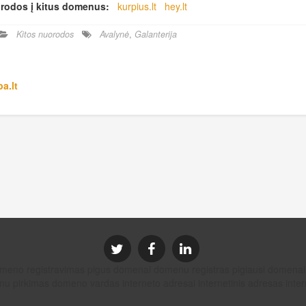
rodos į kitus domenus:
kurpius.lt
hey.lt
Kitos nuorodos
Avalynė
,
Galanterija
a.lt
domeno registravimas pigus domenai domenu registras pigiausi dom
u pirkimas domeno vardas interneto adresai internetinis adresas intern