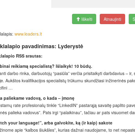
Iškelti
Atnaujinti
S
lalapis:
www.leaders.lt
klalapio pavadinimas: Lyderystė
klalapio RSS srautas:
binai reikiamą specialistą? Išlaikyk! 10 būdų.
anti darbo rinka, darbuotojų “pasiūla” verčia prisitaikyti darbdavius – ir,
yje. Aukštos kvalifikacijos specialistų trūkumu skundžiasi inžinerinės p
ifini …
a paliekame vadovą, o kada – įmonę
stamų rate profesionalų tinkle “LinkedIN” pastarąją savaitę paplito pa
ės palieka vadovus”. Pats irgi “palaikinau”, tačiau ar pats visuomet d
ch your language!”, arba galvokite, ką (ir kaip) sakote
 žinome apie “kalbos šiukšles”, kurias dažnai naudojame, to net nepasteb