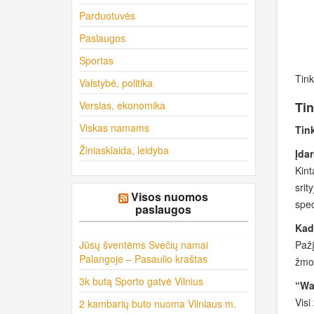
Parduotuvės
Paslaugos
Sportas
Tink
Valstybė, politika
Verslas, ekonomika
Tin
Viskas namams
Tin
Žiniasklaida, leidyba
Įdar
Kint
srit
Visos nuomos
spec
paslaugos
Kad
Jūsų šventėms Svečių namai
Pažį
Palangoje – Pasaulio kraštas
žmon
3k butą Sporto gatvė Vilnius
“Wat
Visi
2 kambarių buto nuoma Vilniaus m.