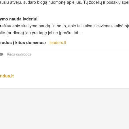
ausiu atveju, sudaro blogą nuomonę apie jus. Tų žodelių ir posakių spe
ymo nauda lyderiui
rašiau apie skaitymo naudą, ir, be to, apie tai kalba kiekvienas kalbėto
itę (ar dieną) jau yra tapę jei ne įpročiu, tai …
rodos į kitus domenus:
leaders.lt
Kitos nuorodos
ridus.lt