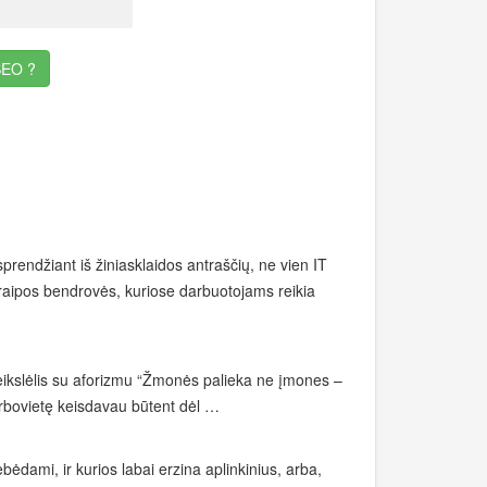
EO ?
 sprendžiant iš žiniasklaidos antraščių, ne vien IT
akraipos bendrovės, kuriose darbuotojams reikia
veikslėlis su aforizmu “Žmonės palieka ne įmones –
arbovietę keisdavau būtent dėl …
ėdami, ir kurios labai erzina aplinkinius, arba,