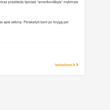
ktras prasideda tipiniais “amerikoniškais” mykimais
jas apie sėkmę. Perskaityti bent po knygą per
isolutions.lt