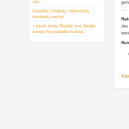
sav. ,
geri
…
Dviviečių / triviečių / keturviečių
kambarių nuoma
Raš
1 kamb. butas Šiauliai, prie Saulės
Jau 
miesto (trumpalaikė nuoma)
sava
Nuo
ju