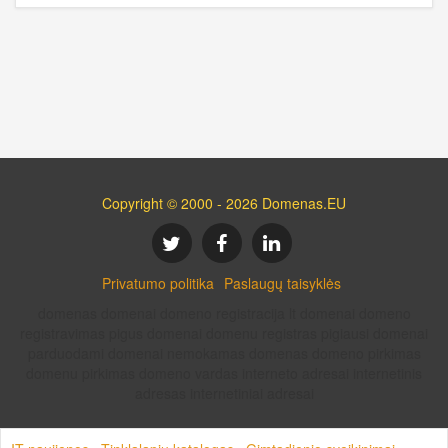
Copyright © 2000 - 2026 Domenas.EU
Privatumo politika
Paslaugų taisyklės
domenas domenai domeno registracija lt domenai domeno
registravimas pigus domenai domenu registras pigiausi domenai
parduodami domenai nemokamas domenas domeno pirkimas
domenu pirkimas domeno vardas interneto adresai internetinis
adresas internetiniai adresai