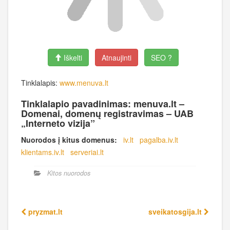
Iškelti
Atnaujinti
SEO ?
Tinklalapis:
www.menuva.lt
Tinklalapio pavadinimas: menuva.lt –
Domenai, domenų registravimas – UAB
„Interneto vizija”
Nuorodos į kitus domenus:
iv.lt
pagalba.iv.lt
klientams.iv.lt
serveriai.lt
Kitos nuorodos
pryzmat.lt
sveikatosgija.lt