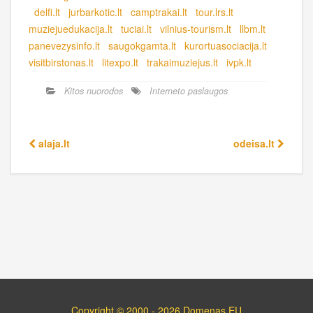
delfi.lt
jurbarkotic.lt
camptrakai.lt
tour.lrs.lt
muziejuedukacija.lt
tuciai.lt
vilnius-tourism.lt
llbm.lt
panevezysinfo.lt
saugokgamta.lt
kurortuasociacija.lt
visitbirstonas.lt
litexpo.lt
trakaimuziejus.lt
ivpk.lt
Kitos nuorodos
Interneto paslaugos
alaja.lt
odeisa.lt
Copyright © 2000 - 2026 Domenas.EU