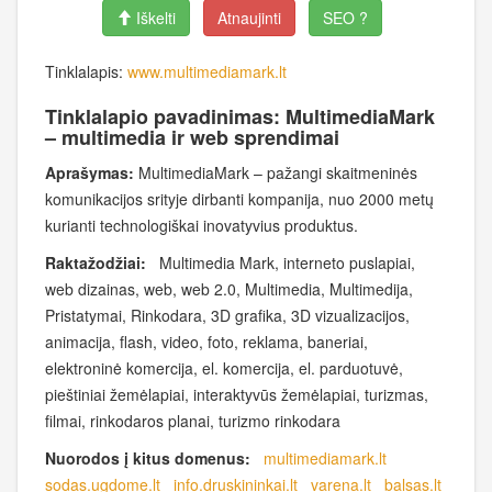
Iškelti
Atnaujinti
SEO ?
Tinklalapis:
www.multimediamark.lt
Tinklalapio pavadinimas: MultimediaMark
– multimedia ir web sprendimai
Aprašymas:
MultimediaMark – pažangi skaitmeninės
komunikacijos srityje dirbanti kompanija, nuo 2000 metų
kurianti technologiškai inovatyvius produktus.
Raktažodžiai:
Multimedia Mark, interneto puslapiai,
web dizainas, web, web 2.0, Multimedia, Multimedija,
Pristatymai, Rinkodara, 3D grafika, 3D vizualizacijos,
animacija, flash, video, foto, reklama, baneriai,
elektroninė komercija, el. komercija, el. parduotuvė,
pieštiniai žemėlapiai, interaktyvūs žemėlapiai, turizmas,
filmai, rinkodaros planai, turizmo rinkodara
Nuorodos į kitus domenus:
multimediamark.lt
sodas.ugdome.lt
info.druskininkai.lt
varena.lt
balsas.lt