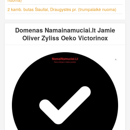
2 kamb. butas Šiauliai, Draugystės pr. (trumpalaikė nuoma)
Domenas Namainamuciai.lt Jamie
Oliver Zyliss Oeko Victorinox