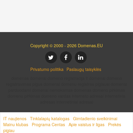
Copyright © 2000 - 2026 Domenas.EU
Privatumo politika
Paslaugų taisyklės
domenas domenai domeno registracija lt domenai domeno
registravimas pigus domenai domenu registras pigiausi domenai
parduodami domenai nemokamas domenas domeno pirkimas
domenu pirkimas domeno vardas interneto adresai internetinis
adresas internetiniai adresai
IT naujienos
Tinklalapių katalogas
Gimtadienio sveikinimai
Mainu klubas
Programa Centas
Apie vaistus ir ligas
Prekės
pigiau