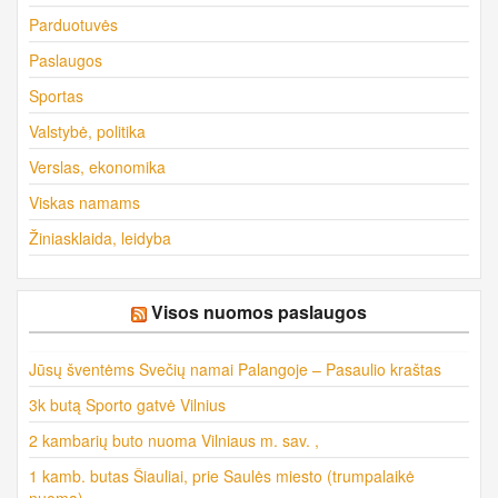
Parduotuvės
Paslaugos
Sportas
Valstybė, politika
Verslas, ekonomika
Viskas namams
Žiniasklaida, leidyba
Visos nuomos paslaugos
Jūsų šventėms Svečių namai Palangoje – Pasaulio kraštas
3k butą Sporto gatvė Vilnius
2 kambarių buto nuoma Vilniaus m. sav. ,
1 kamb. butas Šiauliai, prie Saulės miesto (trumpalaikė
nuoma)