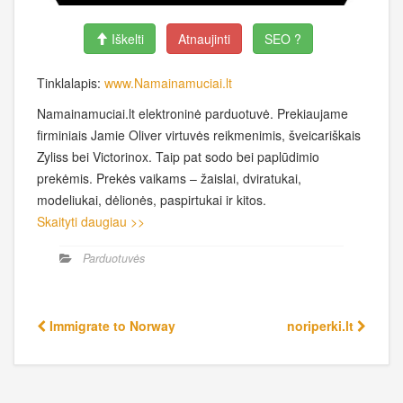
Iškelti
Atnaujinti
SEO ?
Tinklalapis:
www.Namainamuciai.lt
Namainamuciai.lt elektroninė parduotuvė. Prekiaujame
firminiais Jamie Oliver virtuvės reikmenimis, šveicariškais
Zyliss bei Victorinox. Taip pat sodo bei paplūdimio
prekėmis. Prekės vaikams – žaislai, dviratukai,
modeliukai, dėlionės, paspirtukai ir kitos.
Skaityti daugiau >>
Parduotuvės
Immigrate to Norway
noriperki.lt