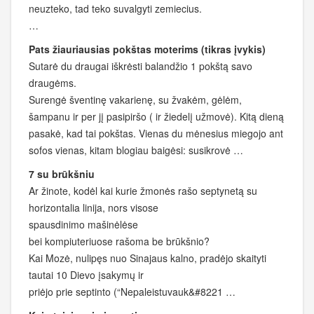
neuzteko, tad teko suvalgyti zemiecius.
…
Pats žiauriausias pokštas moterims (tikras įvykis)
Sutarė du draugai iškrėsti balandžio 1 pokštą savo
draugėms.
Surengė šventinę vakarienę, su žvakėm, gėlėm,
šampanu ir per jį pasipiršo ( ir žiedelį užmovė). Kitą dieną
pasakė, kad tai pokštas. Vienas du mėnesius miegojo ant
sofos vienas, kitam blogiau baigėsi: susikrovė …
7 su brūkšniu
Ar žinote, kodėl kai kurie žmonės rašo septynetą su
horizontalia linija, nors visose
spausdinimo mašinėlėse
bei kompiuteriuose rašoma be brūkšnio?
Kai Mozė, nulipęs nuo Sinajaus kalno, pradėjo skaityti
tautai 10 Dievo įsakymų ir
priėjo prie septinto (“Nepaleistuvauk&#8221 …