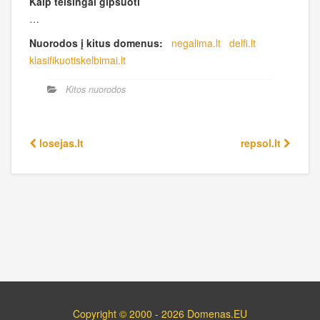
Kaip teisingai gipsuoti
…
Nuorodos į kitus domenus:
negalima.lt
delfi.lt
klasifikuotiskelbimai.lt
Kitos nuorodos
losejas.lt
repsol.lt
Copyright © 2000 - 2026 Domenas.EU