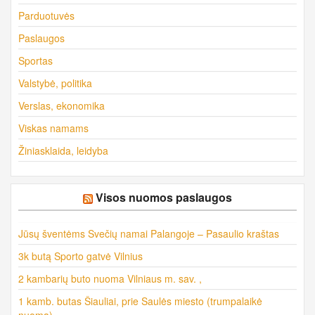
Parduotuvės
Paslaugos
Sportas
Valstybė, politika
Verslas, ekonomika
Viskas namams
Žiniasklaida, leidyba
Visos nuomos paslaugos
Jūsų šventėms Svečių namai Palangoje – Pasaulio kraštas
3k butą Sporto gatvė Vilnius
2 kambarių buto nuoma Vilniaus m. sav. ,
1 kamb. butas Šiauliai, prie Saulės miesto (trumpalaikė
nuoma)