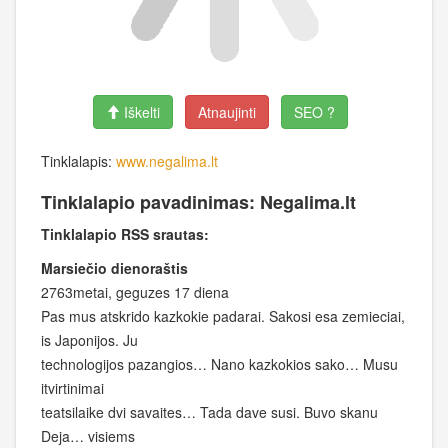
Iškelti
Atnaujinti
SEO ?
Tinklalapis:
www.negalima.lt
Tinklalapio pavadinimas: Negalima.lt
Tinklalapio RSS srautas:
Marsiečio dienoraštis
2763metai, geguzes 17 diena
Pas mus atskrido kazkokie padarai. Sakosi esa zemieciai,
is Japonijos. Ju
technologijos pazangios… Nano kazkokios sako… Musu
itvirtinimai
teatsilaike dvi savaites… Tada dave susi. Buvo skanu
Deja… visiems