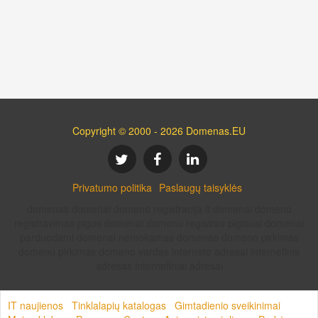
Copyright © 2000 - 2026 Domenas.EU
Privatumo politika
Paslaugų taisyklės
domenas domenai domeno registracija lt domenai domeno
registravimas pigus domenai domenu registras pigiausi domenai
parduodami domenai nemokamas domenas domeno pirkimas
domenu pirkimas domeno vardas interneto adresai internetinis
adresas internetiniai adresai
IT naujienos
Tinklalapių katalogas
Gimtadienio sveikinimai