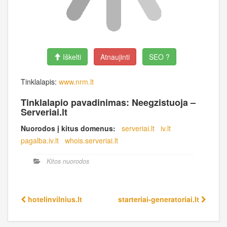
Iškelti
Atnaujinti
SEO ?
Tinklalapis:
www.nrm.lt
Tinklalapio pavadinimas: Neegzistuoja –
Serveriai.lt
Nuorodos į kitus domenus:
serveriai.lt
iv.lt
pagalba.iv.lt
whois.serveriai.lt
Kitos nuorodos
hotelinvilnius.lt
starteriai-generatoriai.lt