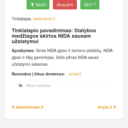
Iškelti
Atnaujinti
SEO ?
Tinklalapis:
www.siniat.lt
Tinklalapio pavadinimas: Statybos
medžiagos skirtos NIDA sausam
užstatymui
Aprašymas:
Siniat NIDA gipso ir kartono plokščių, NIDA
gipso ir klijų gamintojas. Siūlo pilnas NIDA sauso
užstatymo sistemas.
Nuorodos į kitus domenus:
siniat.lt
Kitos nuorodos
absolventas.lt
bryza.lt