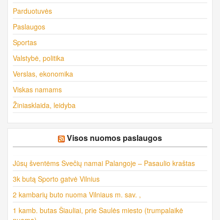
Parduotuvės
Paslaugos
Sportas
Valstybė, politika
Verslas, ekonomika
Viskas namams
Žiniasklaida, leidyba
Visos nuomos paslaugos
Jūsų šventėms Svečių namai Palangoje – Pasaulio kraštas
3k butą Sporto gatvė Vilnius
2 kambarių buto nuoma Vilniaus m. sav. ,
1 kamb. butas Šiauliai, prie Saulės miesto (trumpalaikė
nuoma)