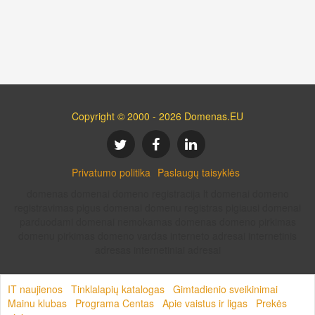
Copyright © 2000 - 2026 Domenas.EU
Privatumo politika
Paslaugų taisyklės
domenas domenai domeno registracija lt domenai domeno
registravimas pigus domenai domenu registras pigiausi domenai
parduodami domenai nemokamas domenas domeno pirkimas
domenu pirkimas domeno vardas interneto adresai internetinis
adresas internetiniai adresai
IT naujienos
Tinklalapių katalogas
Gimtadienio sveikinimai
Mainu klubas
Programa Centas
Apie vaistus ir ligas
Prekės