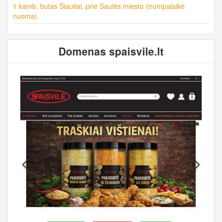
1 kamb. butas Šiauliai, prie Saulės miesto (trumpalaikė
nuoma)
Domenas spaisvile.lt