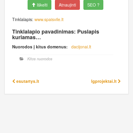
Iškelti
Atnaujinti
SEO ?
Tinklalapis:
www.spaisvile.lt
Tinklalapio pavadinimas: Puslapis
kuriamas…
Nuorodos į kitus domenus:
dacijonai.lt
Kitos nuorodos
esutartys.lt
lgprojektai.lt