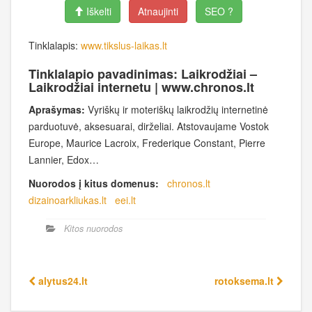
Iškelti
Atnaujinti
SEO ?
Tinklalapis:
www.tikslus-laikas.lt
Tinklalapio pavadinimas: Laikrodžiai –
Laikrodžiai internetu | www.chronos.lt
Aprašymas:
Vyriškų ir moteriškų laikrodžių internetinė
parduotuvė, aksesuarai, dirželiai. Atstovaujame Vostok
Europe, Maurice Lacroix, Frederique Constant, Pierre
Lannier, Edox…
Nuorodos į kitus domenus:
chronos.lt
dizainoarkliukas.lt
eei.lt
Kitos nuorodos
alytus24.lt
rotoksema.lt