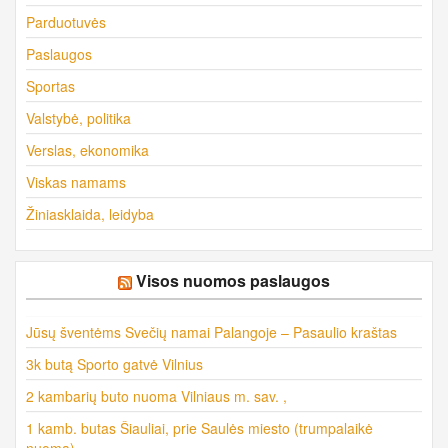
Parduotuvės
Paslaugos
Sportas
Valstybė, politika
Verslas, ekonomika
Viskas namams
Žiniasklaida, leidyba
Visos nuomos paslaugos
Jūsų šventėms Svečių namai Palangoje – Pasaulio kraštas
3k butą Sporto gatvė Vilnius
2 kambarių buto nuoma Vilniaus m. sav. ,
1 kamb. butas Šiauliai, prie Saulės miesto (trumpalaikė
nuoma)