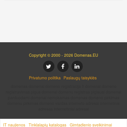
Copyright © 2000 - 2026 Domenas.EU
Privatumo politika
Paslaugų taisyklės
domenas domenai domeno registracija lt domenai domeno
registravimas pigus domenai domenu registras pigiausi domenai
parduodami domenai nemokamas domenas domeno pirkimas
domenu pirkimas domeno vardas interneto adresai internetinis
adresas internetiniai adresai
IT naujienos
Tinklalapių katalogas
Gimtadienio sveikinimai