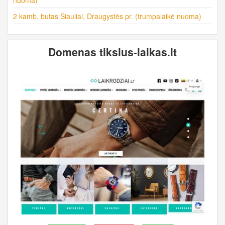
2 kamb. butas Šiauliai, Draugystės pr. (trumpalaikė nuoma)
Domenas tikslus-laikas.lt