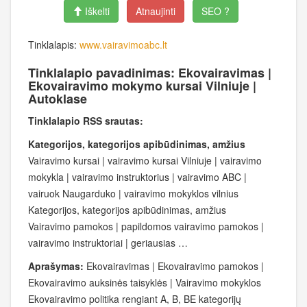
Iškelti
Atnaujinti
SEO ?
Tinklalapis:
www.vairavimoabc.lt
Tinklalapio pavadinimas: Ekovairavimas |
Ekovairavimo mokymo kursai Vilniuje |
Autoklase
Tinklalapio RSS srautas:
Kategorijos, kategorijos apibūdinimas, amžius
Vairavimo kursai | vairavimo kursai Vilniuje | vairavimo
mokykla | vairavimo instruktorius | vairavimo ABC |
vairuok Naugarduko | vairavimo mokyklos vilnius
Kategorijos, kategorijos apibūdinimas, amžius
Vairavimo pamokos | papildomos vairavimo pamokos |
vairavimo instruktoriai | geriausias …
Aprašymas:
Ekovairavimas | Ekovairavimo pamokos |
Ekovairavimo auksinės taisyklės | Vairavimo mokyklos
Ekovairavimo politika rengiant A, B, BE kategorijų