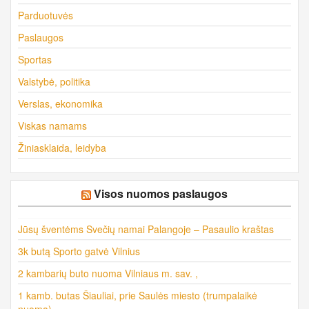
Parduotuvės
Paslaugos
Sportas
Valstybė, politika
Verslas, ekonomika
Viskas namams
Žiniasklaida, leidyba
Visos nuomos paslaugos
Jūsų šventėms Svečių namai Palangoje – Pasaulio kraštas
3k butą Sporto gatvė Vilnius
2 kambarių buto nuoma Vilniaus m. sav. ,
1 kamb. butas Šiauliai, prie Saulės miesto (trumpalaikė
nuoma)