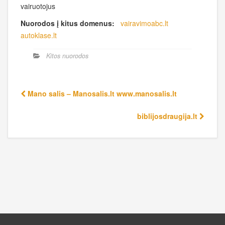
vairuotojus
Nuorodos į kitus domenus:
vairavimoabc.lt
autoklase.lt
Kitos nuorodos
Mano salis – Manosalis.lt www.manosalis.lt
biblijosdraugija.lt