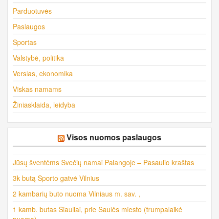
Parduotuvės
Paslaugos
Sportas
Valstybė, politika
Verslas, ekonomika
Viskas namams
Žiniasklaida, leidyba
Visos nuomos paslaugos
Jūsų šventėms Svečių namai Palangoje – Pasaulio kraštas
3k butą Sporto gatvė Vilnius
2 kambarių buto nuoma Vilniaus m. sav. ,
1 kamb. butas Šiauliai, prie Saulės miesto (trumpalaikė
nuoma)