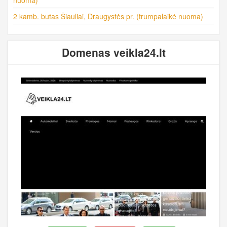
2 kamb. butas Šiauliai, Draugystės pr. (trumpalaikė nuoma)
Domenas veikla24.lt