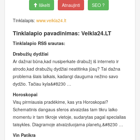
Iškelti
Atnaujinti
SEO ?
Tinklalapis:
www.veikla24.lt
Tinklalapio pavadinimas: Veikla24.LT
Tinklalapio RSS srautas:
Drabužių dydžiai
Ar dažnai būna,kad nusiperkate drabužį iš interneto ir
atrodo,kad drabužių dydžiai neatitinka jūsų? Tai dažna
problema šiais laikais, kadangi dauguma nežino savo
dydžio. Tačiau kyla&#8230 …
Horoskopai
Visų pirmiausia pradėkime, kas yra Horoskopai?
Schematinis dangaus sferos atvaizdas tam tikru laiko
momentu ir tam tikroje vietoje, sudarytas pagal specialias
taisykles. Diagramoje atvaizduojama planetų,&#8230 …
Vin Patikra