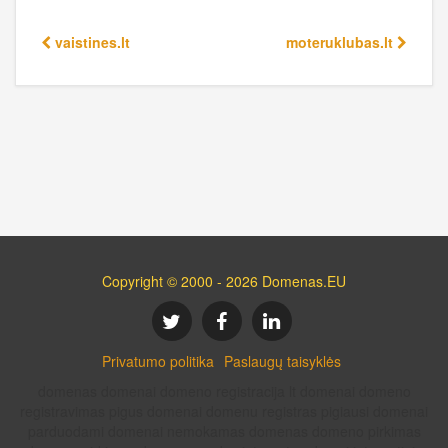
vaistines.lt
moteruklubas.lt
Copyright © 2000 - 2026 Domenas.EU
Privatumo politika
Paslaugų taisyklės
domenas domenai domeno registracija lt domenai domeno
registravimas pigus domenai domenu registras pigiausi domenai
parduodami domenai nemokamas domenas domeno pirkimas