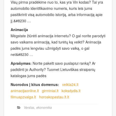
Visų pirma pradėkime nuo to, kas yra Vin kodas? Tai yra
automobilio identifikavimo numeris, kuris leis jums
pasitikrinti visą automobilio istoriją, arba informaciją apie
jį.&#8230 …
Animacija
Mėgstate žiūrėti animacija internetu? O gal norite parodyti
savo vaikams animaciją, kad turėtų ką veikti? Animacija
padės jums lengviau užmigdyti savo vaiką, o gal
net&#8230 …
Aprašymas:
Norite pakelti savo puslapiui ranką? Ar
padidinti jo Authority? Tuomet Lietuviškas straipsnių
katalogas jums padės
Nuorodos į kitus domenus:
veikla24.lt
animacijaonline.lt
girminiai.lt
koksdydis.lt
filmuapzvalga.lt
horoskopastau.lt.lt
Verslas, ekonomika