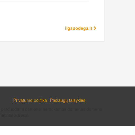
ilgauodega.lt
Privatumo politika
Paslaugų taisyklės
enai parduodami domenai nemokamas domenas domeno
etiniai adresai