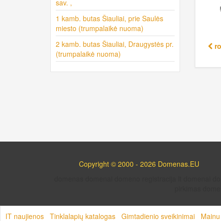
sav. ,
1 kamb. butas Šiauliai, prie Saulės
miesto (trumpalaikė nuoma)
2 kamb. butas Šiauliai, Draugystės pr.
ro
(trumpalaikė nuoma)
Copyright © 2000 - 2026 Domenas.EU
domenas domenai domeno registracija lt domenai 
pirkimas domen
IT naujienos
Tinklalapių katalogas
Gimtadienio sveikinimai
Mainu