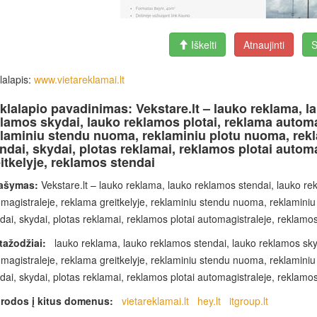
Iškelti
Atnaujinti
S
lalapis:
www.vietareklamai.lt
klalapio pavadinimas: Vekstare.lt – lauko reklama, l
lamos skydai, lauko reklamos plotai, reklama automag
laminiu stendu nuoma, reklaminiu plotu nuoma, rekla
ndai, skydai, plotas reklamai, reklamos plotai automa
itkelyje, reklamos stendai
ašymas:
Vekstare.lt – lauko reklama, lauko reklamos stendai, lauko re
magistraleje, reklama greitkelyje, reklaminiu stendu nuoma, reklaminiu 
dai, skydai, plotas reklamai, reklamos plotai automagistraleje, reklamos
tažodžiai:
lauko reklama, lauko reklamos stendai, lauko reklamos skyd
magistraleje, reklama greitkelyje, reklaminiu stendu nuoma, reklaminiu 
dai, skydai, plotas reklamai, reklamos plotai automagistraleje, reklamos
rodos į kitus domenus:
vietareklamai.lt
hey.lt
itgroup.lt