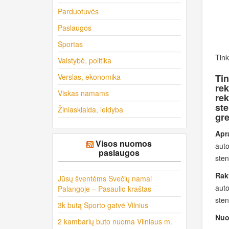
Parduotuvės
Paslaugos
Sportas
Tink
Valstybė, politika
Verslas, ekonomika
Tin
rek
Viskas namams
rek
ste
Žiniasklaida, leidyba
gre
Apr
Visos nuomos
auto
paslaugos
sten
Rak
Jūsų šventėms Svečių namai
auto
Palangoje – Pasaulio kraštas
sten
3k butą Sporto gatvė Vilnius
Nuo
2 kambarių buto nuoma Vilniaus m.