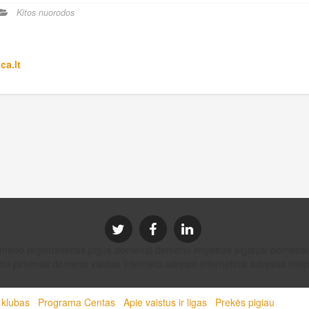
Kitos nuorodos
ca.lt
domeno registravimas pigus domenai domenu registras pigiausi dom
u pirkimas domeno vardas interneto adresai internetinis adresas intern
 klubas
Programa Centas
Apie vaistus ir ligas
Prekės pigiau