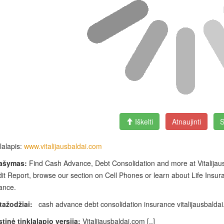
Iškelti
Atnaujinti
S
lalapis:
www.vitalijausbaldai.com
ašymas:
Find Cash Advance, Debt Consolidation and more at Vitalijaus
it Report, browse our section on Cell Phones or learn about Life Insuran
ance.
tažodžiai:
cash advance debt consolidation insurance vitalijausbalda
tinė tinklalapio versija:
Vitalijausbaldai.com [..]