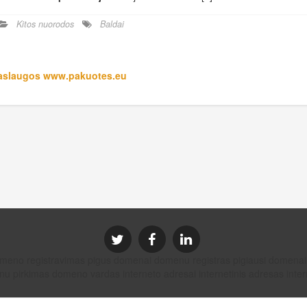
Kitos nuorodos
Baldai
slaugos www.pakuotes.eu
domeno registravimas pigus domenai domenu registras pigiausi dom
u pirkimas domeno vardas interneto adresai internetinis adresas intern