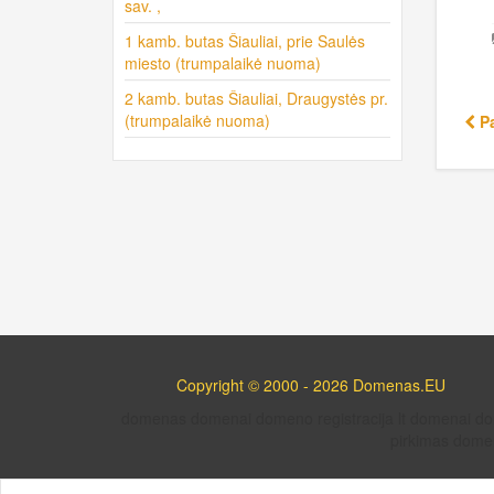
sav. ,
1 kamb. butas Šiauliai, prie Saulės
miesto (trumpalaikė nuoma)
2 kamb. butas Šiauliai, Draugystės pr.
(trumpalaikė nuoma)
Pa
Copyright © 2000 - 2026 Domenas.EU
domenas domenai domeno registracija lt domenai 
pirkimas domen