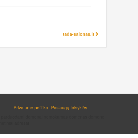
tada-salonas.lt
Privatumo politika
Paslaugų taisyklės
enai parduodami domenai nemokamas domenas domeno
etiniai adresai