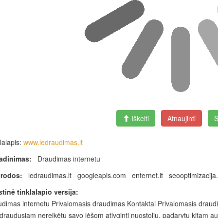
Iškelti
Atnaujinti
S
lalapis:
www.ledraudimas.lt
adinimas:
Draudimas internetu
rodos:
ledraudimas.lt googleapis.com enternet.lt seooptimizaci
tinė tinklalapio versija:
dimas internetu Privalomasis draudimas Kontaktai Privalomasis draud
draudusiam nereikėtų savo lėšom atlyginti nuostolių, padarytų kitam aut