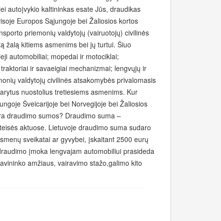
i autoįvykio kaltininkas esate Jūs, draudikas
isoje Europos Sąjungoje bei Žaliosios kortos
ansporto priemonių valdytojų (vairuotojų) civilinės
žalą kitiems asmenims bei jų turtui. Šiuo
i automobiliai; mopedai ir motociklai;
 traktoriai ir savaeigiai mechanizmai; lengvųjų ir
onių valdytojų civilinės atsakomybės privalomasis
darytus nuostolius tretiesiems asmenims. Kur
goje Šveicarijoje bei Norvegijoje bei Žaliosios
ios yra draudimo sumos? Draudimo suma –
teisės aktuose. Lietuvoje draudimo suma sudaro
asmenų sveikatai ar gyvybei, įskaitant 2500 eurų
ė draudimo įmoka lengvajam automobiliui prasideda
avininko amžiaus, vairavimo stažo,galimo kito