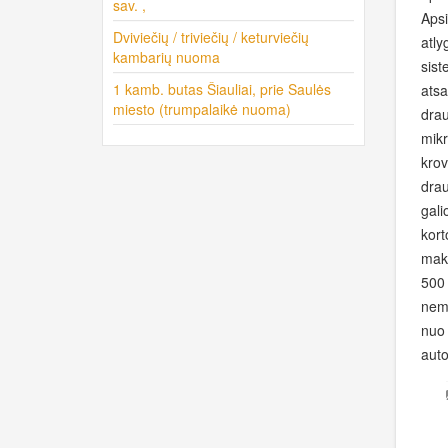
sav. ,
Apsi
Dviviečių / triviečių / keturviečių
atly
kambarių nuoma
sist
1 kamb. butas Šiauliai, prie Saulės
atsa
miesto (trumpalaikė nuoma)
drau
mikr
krov
drau
gali
kort
maks
500 
nema
nuo 
auto