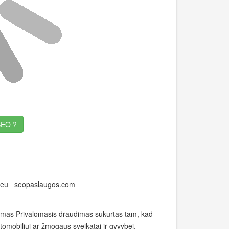
EO ?
ja.eu seopaslaugos.com
imas Privalomasis draudimas sukurtas tam, kad
omobiliui ar žmogaus sveikatai ir gyvybei.