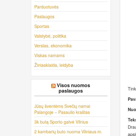
Parduotuvės
Paslaugos
Sportas
Valstybė, politika
Verslas, ekonomika
Viskas namams
Žiniasklaida, leidyba
Visos nuomos
Tink
paslaugos
Pav
Jūsų šventėms Svečių namai
Nuo
Palangoje – Pasaulio kraštas
Teks
3k butą Sporto gatvė Vilnius
Drau
2 kambarių buto nuoma Vilniaus m.
apsi