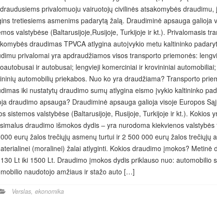
draudusiems privalomuoju vairuotojų civilinės atsakomybės draudimu, je
gins tretiesiems asmenims padarytą žalą. Draudiminė apsauga galioja v
emos valstybėse (Baltarusijoje,Rusijoje, Turkijoje ir kt.). Privalomasis tr
komybės draudimas TPVCA atlygina autoįvykio metu kaltininko padarytą 
dimu privalomai yra apdraudžiamos visos transporto priemonės: lengviej
oautobusai ir autobusai; lengvieji komerciniai ir krovininiai automobiliai;
ininių automobilių priekabos. Nuo ko yra draudžiama? Transporto priem
dimas iki nustatytų draudimo sumų atlygina eismo įvykio kaltininko pa
oja draudimo apsauga? Draudiminė apsauga galioja visoje Europos Sąjun
os sistemos valstybėse (Baltarusijoje, Rusijoje, Turkijoje ir kt.). Kok
imalus draudimo išmokos dydis – yra nurodoma kiekvienos valstybės 
000 eurų žalos trečiųjų asmenų turtui ir 2 500 000 eurų žalos trečiųjų 
terialinei (moralinei) žalai atlyginti. Kokios draudimo įmokos? Metin
130 Lt iki 1500 Lt. Draudimo įmokos dydis priklauso nuo: automobilio s
mobilio naudotojo amžiaus ir stažo auto […]
Verslas, ekonomika