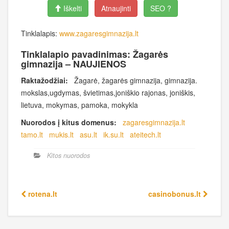
Iškelti
Atnaujinti
SEO ?
Tinklalapis:
www.zagaresgimnazija.lt
Tinklalapio pavadinimas: Žagarės
gimnazija – NAUJIENOS
Raktažodžiai:
Žagarė, žagarės gimnazija, gimnazija.
mokslas,ugdymas, švietimas,joniškio rajonas, joniškis,
lietuva, mokymas, pamoka, mokykla
Nuorodos į kitus domenus:
zagaresgimnazija.lt
tamo.lt
mukis.lt
asu.lt
ik.su.lt
ateitech.lt
Kitos nuorodos
rotena.lt
casinobonus.lt