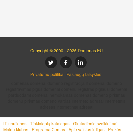
Copyright © 2000 - 2026 Domenas.EU
Privatumo politika
Paslaugų taisyklės
domenas domenai domeno registracija lt domenai domeno
registravimas pigus domenai domenu registras pigiausi domenai
parduodami domenai nemokamas domenas domeno pirkimas
domenu pirkimas domeno vardas interneto adresai internetinis
adresas internetiniai adresai
IT naujienos
Tinklalapių katalogas
Gimtadienio sveikinimai
Mainu klubas
Programa Centas
Apie vaistus ir ligas
Prekės