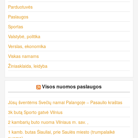
Parduotuvės
Paslaugos
Sportas
Valstybė, politika
Verslas, ekonomika
Viskas namams
Žiniasklaida, leidyba
Visos nuomos paslaugos
Jūsų šventėms Svečių namai Palangoje – Pasaulio kraštas
3k butą Sporto gatvė Vilnius
2 kambarių buto nuoma Vilniaus m. sav. ,
1 kamb. butas Šiauliai, prie Saulės miesto (trumpalaikė
nuoma)